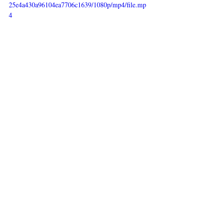
25e4a430a96104ea7706c1639/1080p/mp4/file.mp
4
Post recenti
Mostra tutti