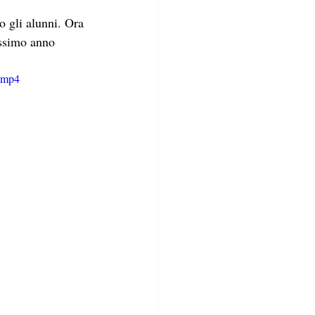
o gli alunni. Ora 
ossimo anno 
e.mp4