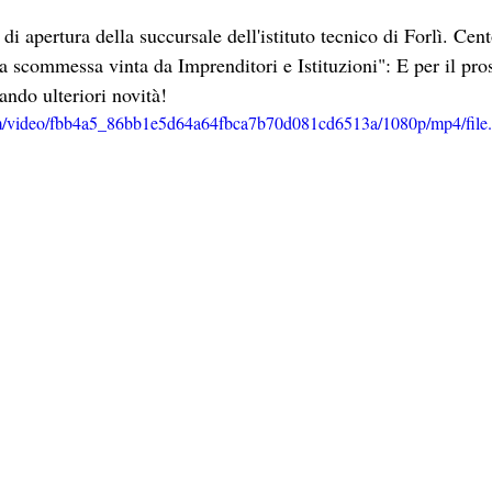
di apertura della succursale dell'istituto tecnico di Forlì. Cent
a scommessa vinta da Imprenditori e Istituzioni": E per il pr
ando ulteriori novità!
.com/video/fbb4a5_86bb1e5d64a64fbca7b70d081cd6513a/1080p/mp4/fil