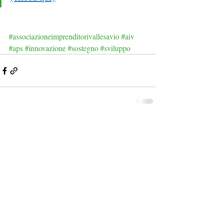
#associazioneimprenditorivallesavio
#aiv
#aps
#innovazione
#sostegno
#sviluppo
Post recenti
Mostra tutti